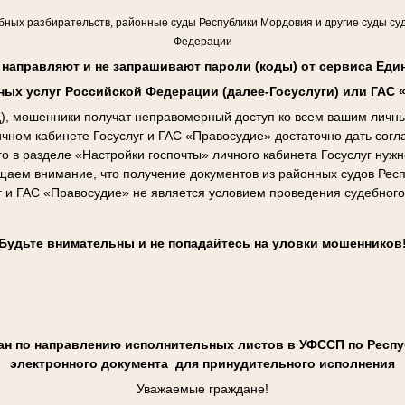
бных разбирательств, районные суды Республики Мордовия и другие суды су
Федерации
е направляют и не запрашивают пароли (коды) от сервиса Еди
ных услуг Российской Федерации (далее-Госуслуги) или ГАС 
од), мошенники получат неправомерный доступ ко всем вашим личн
ичном кабинете Госуслуг и ГАС «Правосудие» достаточно дать сог
го в разделе «Настройки госпочты» личного кабинета Госуслуг нужн
щаем внимание, что получение документов из районных судов Рес
г и ГАС «Правосудие» не является условием проведения судебного
Будьте внимательны и не попадайтесь на уловки мошенников
ан по направлению исполнительных листов в УФССП по Респу
электронного документа для принудительного исполнения
Уважаемые граждане!