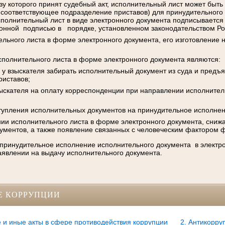
ьзу которого принят судебный акт, исполнительный лист может быт
 соответствующее подразделение приставов) для принудительного
сполнительный лист в виде электронного документа подписывается
онной подписью в порядке, установленном законодательством Ро
льного листа в форме электронного документа, его изготовление 
полнительного листа в форме электронного документа являются:
и у взыскателя забирать исполнительный документ из суда и предъя
риставов;
ыскателя на оплату корреспонденции при направлении исполнител
тупления исполнительных документов на принудительное исполнен
нии исполнительного листа в форме электронного документа, сниж
ументов, а также появление связанных с человеческим фактором 
 принудительное исполнение исполнительного документа в элект
заявлении на выдачу исполнительного документа.
Е КОРРУПЦИИ
 и иные акты в сфере противодействия коррупции
2. Антикорру