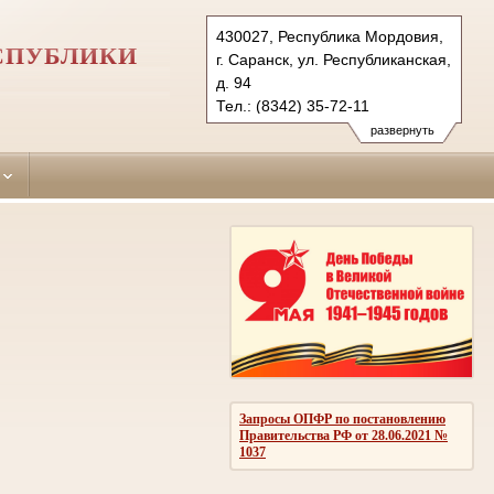
430027, Республика Мордовия,
ЕСПУБЛИКИ
г. Саранск, ул. Республиканская,
д. 94
Тел.: (8342) 35-72-11
leninsky.mor@sudrf.ru
развернуть
Запросы ОПФР по постановлению
Правительства РФ от 28.06.2021 №
1037