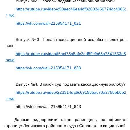
Выпуск №2. Способы подачи кассационной жалобы.
https://rutube.ru/video/c50aec46ea4df82603456774dc4985cc
r=wd
https://vk.com/wall-215954171_821
Выпуск №3. Подача кассационной жалобы в электронн
виде.
https://rutube.ru/video/f6acf73a5afc2dd59cfb68a7841533e8/
?
r=wd
https://vk.com/wall-215954171_833
Выпуск №4. В какой суд подавать кассационную жалобу?
https://rutube.ru/video/22d314da6c69158bac70a2758bb6b28
r=wd
https://vk.com/wall-215954171_843
Данные видеоролики также размещены на официаль
странице Ленинского районного суда г.Саранска в социальной с