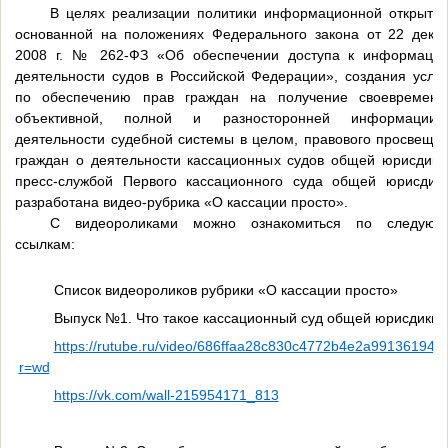
В целях реализации политики информационной открытос
основанной на положениях Федерального закона от 22 дека
2008 г. № 262-ФЗ «Об обеспечении доступа к информаци
деятельности судов в Российской Федерации», создания усло
по обеспечению прав граждан на получение своевременн
объективной, полной и разносторонней информации
деятельности судебной системы в целом, правового просвеще
граждан о деятельности кассационных судов общей юрисдикц
пресс-службой Первого кассационного суда общей юрисдик
разработана видео-рубрика «О кассации просто».
С видеороликами можно ознакомиться по следую
ссылкам:
Список видеороликов рубрики «О кассации просто»
Выпуск №1. Что такое кассационный суд общей юрисдикци
https://rutube.ru/video/686ffaa28c830c4772b4e2a99136194f/
r=wd
https://vk.com/wall-215954171_813