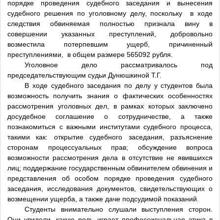
порядке проведения судебного заседания и вынесения
судебного решения по уголовному делу, поскольку в ходе
следствия обвиняемая полностью признала вину в
совершении указанных преступлений, добровольно
возместила потерпевшим ущерб, причиненный
преступлениями, в общем размере 565092 рубля.
Уголовное дело рассматривалось под
председательствующим судьи Дунюшкиной Т.Г.
В ходе судебного заседания по делу у студентов была
возможность получить знания о фактических особенностях
рассмотрения уголовных дел, в рамках которых заключено
досудебное соглашение о сотрудничестве, а также
познакомиться с важными институтами судебного процесса,
такими как: открытие судебного заседания, разъяснение
сторонам процессуальных прав; обсуждение вопроса
возможности рассмотрения дела в отсутствие не явившихся
лиц; поддержание государственным обвинителем обвинения и
представления об особом порядке проведения судебного
заседания, исследования документов, свидетельствующих о
возмещении ущерба, а также даче подсудимой показаний.
Студенты внимательно слушали выступления сторон.
Они увидели, какую роль играет профессиональная этика в